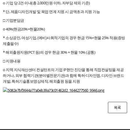
o 기업 당 2건 이내(총 2,000만원 이하, 자부담 제외 기준)
* 단, 제품디자인개발 및 목업 연계 지원 시 금액초과 지원 가능
□ 기업분담금
o 40%(현금20%+현물20%)
* 소상공인, 여성기업, (예비)사회적기업의 경우 현금 15%+현물 25% 적용(증빙
제출필수)
* 해외출원지원(PCT 등)의 경우 현금 30% + 현물 10% (공통)
□ 지원내용
o 지역 지식재산센터 컨설턴트의 기업 IP현안 진단을 통해 직접컨설팅을 제공
하거나, 외부 협력기관(분야별전문기관)과 함께 특허·디자인맵, 디자인·브랜드
개발, 특허기술홍보영상제작, 해외출원 등을 지원
목록