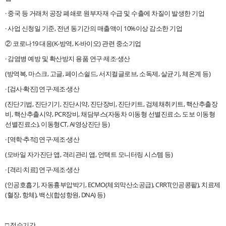
· 중국 등 거래처 공장 폐쇄로 원부자재 수급 및 수출에 차질이 발생한 기업
· 사업 신청일 기준, 전년 동기간의 매출액이 10%이상 감소한 기업
② 코로나19 대응(K-방역, K-바이오) 관련 중소기업
· 감염병 예방 및 확산방지 용품 연구·제조·생산
(방역복, 마스크, 고글, 페이스쉴드, 서지컬글로브, 소독제, 살균기, 체온계 등)
· [검사·확진] 연구·제조·생산
(진단기법, 진단기기, 진단시약, 진단장비, 진단키트, 검체채취키트, 핵산추출장
비, 핵산추출시약, PCR장비, 채담부스(자동차 이동형 선별진료소, 도보 이동형
선별진료소), 이동형CT, AI영상진단 등)
· [역학·추적] 연구·제조·생산
(모바일 자가진단 앱, 격리관리 앱, 언택트 모니터링 시스템 등)
· [격리·치료] 연구·제조·생산
(인공호흡기, 자동흉부압박기, ECMO(체외막산소공급), CRRT(인공콩팥), 치료제
(혈장, 항체), 백신(합성항원, DNA) 등)
□ 접수기간