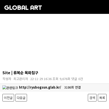
Site | 류복순 목화침구
작성자
최고관리자
22-11-29 16:36
조회
9,676회
댓글
0건
http://ryubogsun.glab.kr/
3186회 연결
이전글
다음글
검색
목록
본문