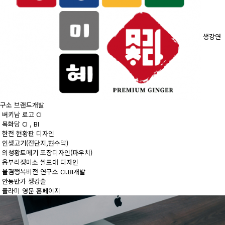
생강연
구소 브랜드개발
버키남 로고 CI
목화당 CI , BI
한전 현황판 디자인
인생고기(전단지,현수막)
의성황토메기 포장디자인(파우치)
읍부리정미소 쌀포대 디자인
율겸행복비전 연구소 CI.BI개발
안동반가 생강술
플라미 영문 홈페이지